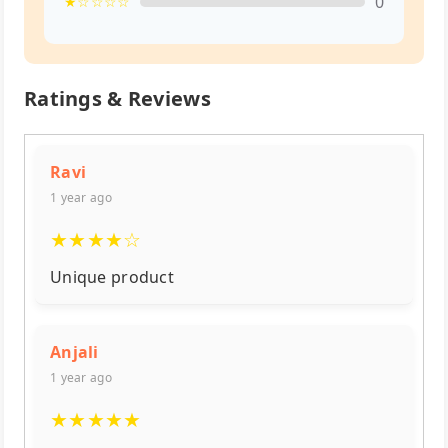
0
★☆☆☆☆
Ratings & Reviews
Ravi
1 year ago
★
★
★
★
☆
Unique product
Anjali
1 year ago
★
★
★
★
★