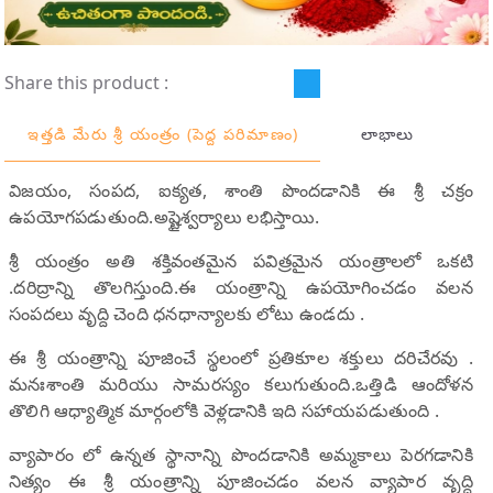
Share this product :
ఇత్తడి మేరు శ్రీ యంత్రం (పెద్ద పరిమాణం)
లాభాలు
విజయం, సంపద, ఐక్యత, శాంతి పొందడానికి ఈ శ్రీ చక్రం
ఉపయోగపడుతుంది.అష్టైశ్వర్యాలు లభిస్తాయి.
శ్రీ యంత్రం అతి శక్తివంతమైన పవిత్రమైన యంత్రాలలో ఒకటి
.దరిద్రాన్ని తొలగిస్తుంది.ఈ యంత్రాన్ని ఉపయోగించడం వలన
సంపదలు వృద్ది చెంది ధనధాన్యాలకు లోటు ఉండదు .
ఈ శ్రీ యంత్రాన్ని పూజించే స్థలంలో ప్రతికూల శక్తులు దరిచేరవు .
మనఃశాంతి మరియు సామరస్యం కలుగుతుంది.ఒత్తిడి ఆందోళన
తొలిగి ఆధ్యాత్మిక మార్గంలోకి వెళ్లడానికి ఇది సహాయపడుతుంది .
వ్యాపారం లో ఉన్నత స్థానాన్ని పొందడానికి అమ్మకాలు పెరగడానికి
నిత్యం ఈ శ్రీ యంత్రాన్ని పూజించడం వలన వ్యాపార వృద్ది