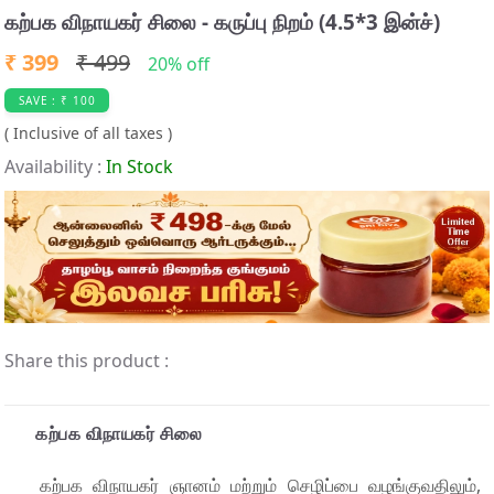
t
கற்பக விநாயகர் சிலை - கருப்பு நிறம் (4.5*3 இன்ச்)
e
₹ 399
₹ 499
m
20% off
3
SAVE : ₹ 100
o
( Inclusive of all taxes )
f
Availability :
In Stock
4
Share this product :
கற்பக விநாயகர் சிலை
கற்பக விநாயகர் ஞானம் மற்றும் செழிப்பை வழங்குவதிலும்,