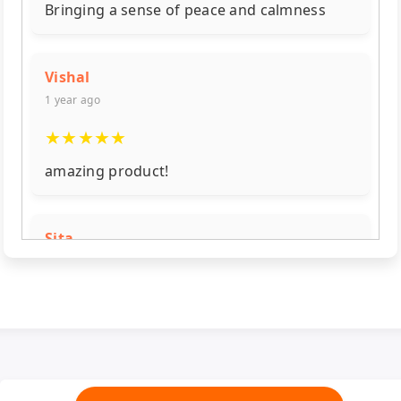
Bringing a sense of peace and calmness
Vishal
1 year ago
★
★
★
★
★
amazing product!
Sita
1 year ago
★
★
★
★
☆
ಸೂಪರ್
Ravi