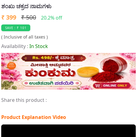
t
ಶಂಖು ಚಕ್ರದ ನಾಮಗಳು
e
₹ 399
₹ 500
m
20.2% off
2
SAVE : ₹ 101
o
( Inclusive of all taxes )
f
Availability :
In Stock
4
Share this product :
Product Explanation Video