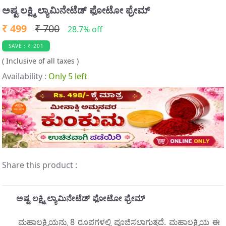
t
ಅಷ್ಟ ಲಕ್ಷ್ಮಿ ಲ್ಯಾಮಿನೇಟೆಡ್ ಫೋಟೋ ಫ್ರೇಮ್
e
₹ 499
₹ 700
m
28.7% off
3
SAVE : ₹ 201
o
( Inclusive of all taxes )
f
Availability :
Only 5 left
3
Share this product :
ಅಷ್ಟ ಲಕ್ಷ್ಮಿ ಲ್ಯಾಮಿನೇಟೆಡ್ ಫೋಟೋ ಫ್ರೇಮ್
ಮಹಾಲಕ್ಷ್ಮಿಯನ್ನು 8 ರೂಪಗಳಲ್ಲಿ ಪೂಜಿಸಲಾಗುತ್ತದೆ. ಮಹಾಲಕ್ಷ್ಮಿಯ ಈ